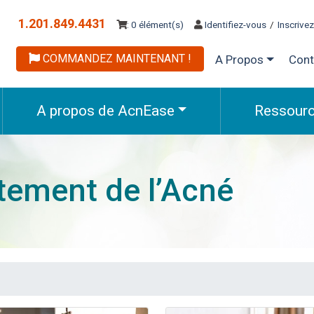
1.201.849.4431
: 0 élément(s)
Identifiez-vous
/
Inscrive
COMMANDEZ MAINTENANT !
A Propos
Cont
A propos de AcnEase
Ressour
itement de l’Acné