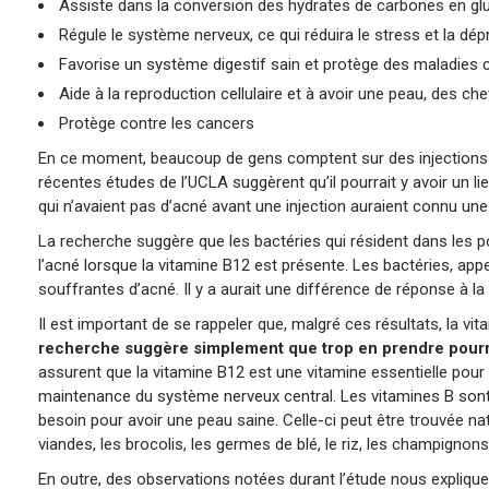
Assiste dans la conversion des hydrates de carbones en glu
Régule le système nerveux, ce qui réduira le stress et la dé
Favorise un système digestif sain et protège des maladies 
Aide à la reproduction cellulaire et à avoir une peau, des c
Protège contre les cancers
En ce moment, beaucoup de gens comptent sur des injections de 
récentes études de l’UCLA suggèrent qu’il pourrait y avoir un l
qui n’avaient pas d’acné avant une injection auraient connu une
La recherche suggère que les bactéries qui résident dans les 
l’acné lorsque la vitamine B12 est présente. Les bactéries, a
souffrantes d’acné. Il y a aurait une différence de réponse à la
Il est important de se rappeler que, malgré ces résultats, la v
recherche suggère simplement que trop en prendre pourrai
assurent que la vitamine B12 est une vitamine essentielle pour
maintenance du système nerveux central. Les vitamines B sont ric
besoin pour avoir une peau saine. Celle-ci peut être trouvée na
viandes, les brocolis, les germes de blé, le riz, les champignons
En outre, des observations notées durant l’étude nous expliq