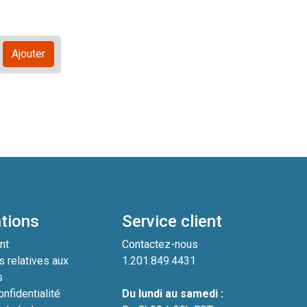
Ajouter
tions
Service client
nt
Contactez-nous
s relatives aux
1.201.849.4431
s
nfidentialité
Du lundi au samedi :