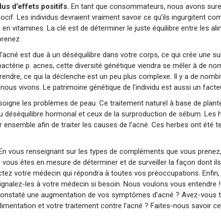
us d’effets positifs.
En tant que consommateurs, nous avons sure
nocif. Les individus devraient vraiment savoir ce qu’ils ingurgitent c
n vitamines. La clé est de déterminer le juste équilibre entre les al
renez.
l’acné est due à un déséquilibre dans votre corps, ce qui crée une s
ctérie p. acnes, cette diversité génétique viendra se mêler à de no
endre, ce qui la déclenche est un peu plus complexe. Il y a de nomb
ous vivons. Le patrimoine génétique de l’individu est aussi un facte
soigne les problèmes de peau. Ce traitement naturel à base de plan
ts du déséquilibre hormonal et ceux de la surproduction de sébum. Les 
er ensemble afin de traiter les causes de l’acné. Ces herbes ont été t
é. En vous renseignant sur les types de compléments que vous prenez,
 vous êtes en mesure de déterminer et de surveiller la façon dont il
tactez votre médecin qui répondra à toutes vos préoccupations. Enfin,
signalez-les à votre médecin si besoin. Nous voulons vous entendre 
s constaté une augmentation de vos symptômes d’acné ? Avez-vous t
limentation et votre traitement contre l’acné ? Faites-nous savoir c