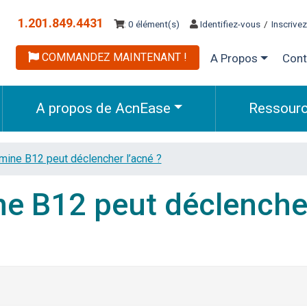
1.201.849.4431
: 0 élément(s)
Identifiez-vous
/
Inscrive
COMMANDEZ MAINTENANT !
A Propos
Cont
A propos de AcnEase
Ressour
amine B12 peut déclencher l’acné ?
ine B12 peut déclenche