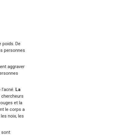
e poids. De
nes personnes
ient aggraver
personnes
 l’acné.
La
 chercheurs
rouges et la
nt le corps a
les noix, les
 sont