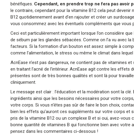
bénéfiques.
Cependant, en prendre trop ne fera pas avoir pl
le contraire, cependant pour la vitamine B12 cela peut devenir 
B12 quotidiennement avant d’en rajouter et créer un surdosage e
vous consommez avec les éventuels compléments que vous p
Ceci est particulièrement important lorsque l’on considère que 
de sébum par les glandes sébacées. Comme on l’a vu avec la ba
facteurs. Si la formation d’un bouton est assez simple à compr
comme l’alimentation, le stress ou même le climat dans lequel n
AcnEase n’est pas dangereux, ne contient pas de vitamines et 
en traitant l’acné de l’intérieur. AcnEase agit contre les effe
présentes sont de très bonnes qualités et sont là pour travaill
cliniquement.
Le message est clair : l’éducation et la modération sont la cl
ingrédients ainsi que les besoins nécessaires pour votre corps,
votre corps. Si vous n’êtes pas sûr de faire le bon choix, con
bien les effets qu’auront ces suppléments sur votre corps et 
pris de la vitamine B12 ou un complexe B et si oui, avez-vou
bonne quantité de vitamines B qui fonctionne bien avec votre a
pensez dans les commentaires ci-dessous !