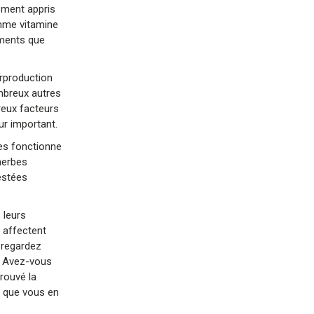
ment appris
omme vitamine
iments que
urproduction
mbreux autres
reux facteurs
ur important.
tes fonctionne
herbes
estées
 leurs
s affectent
 regardez
! Avez-vous
rouvé la
e que vous en