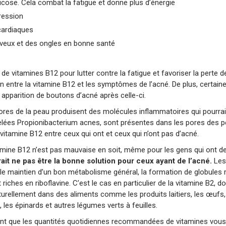
cose. Cela combat la fatigue et donne plus d’énergie
pression
cardiaques
heveux et des ongles en bonne santé
vitamines B12 pour lutter contre la fatigue et favoriser la perte d
ien entre la vitamine B12 et les symptômes de l’acné. De plus, certai
 apparition de boutons d’acné après celle-ci.
pores de la peau produisent des molécules inflammatoires qui pourra
ppelées Propionibacterium acnes, sont présentes dans les pores des 
 vitamine B12 entre ceux qui ont et ceux qui n’ont pas d’acné.
itamine B12 n’est pas mauvaise en soit, même pour les gens qui ont de
t ne pas être la bonne solution pour ceux ayant de l’acné.
Les
 le maintien d’un bon métabolisme général, la formation de globules 
hes en riboflavine. C’est le cas en particulier de la vitamine B2, do
turellement dans des aliments comme les produits laitiers, les œufs, 
, les épinards et autres légumes verts à feuilles.
uent que les quantités quotidiennes recommandées de vitamines vous