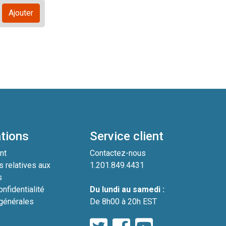
Ajouter
tions
Service client
nt
Contactez-nous
s relatives aux
1.201.849.4431
s
nfidentialité
Du lundi au samedi :
générales
De 8h00 à 20h EST
e