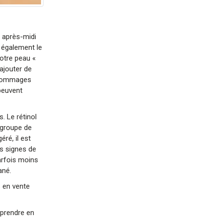
s après-midi
t également le
otre peau «
ajouter de
x dommages
peuvent
. Le rétinol
 groupe de
ré, il est
es signes de
parfois moins
ané.
s en vente
 prendre en