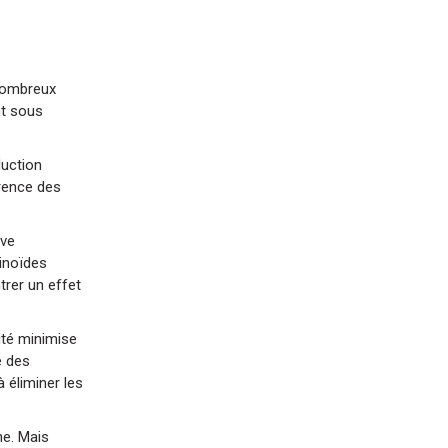
 nombreux
nt sous
duction
arence des
uve
tinoïdes
trer un effet
ité minimise
e des
à éliminer les
he. Mais