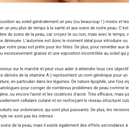
exposition au soleil généralement un peu (ou beaucoup ! ) moins et le
rer un peu plus de temps à la santé et aux soins de notre peau. C'es
ne de soins de la peau, car croyez-le ou non, mais avec le temps, v
se diminuée. L’automne est donc le moment idéal pour introduire ou 
 que votre peau est prête pour les fêtes. De plus, pour remédier au
u excessivement grasse et une exposition incontrôlée au soleil qui 
 connus sur le marché et peut vous aider à atteindre tous ces objectifs
s dérivés de la vitamine A ) représentent un nom générique pour un
re, en particulier dans les légumes. De nature lipophile, une fois ingé
s dermatologues pour corriger de nombreux problèmes de peau comme l
ogène, ou encore l'acné et les cicatrices d'acné. Très efficace, mais 
ouvellement cellulaire cutané et en renforçant le réseau structurel cut
roduits sur ordonnance, qui sont plus puissants. De plus, les version
étinyle ne sont pas les mêmes.
soins de la peau, mais il existe également des effets secondaires à