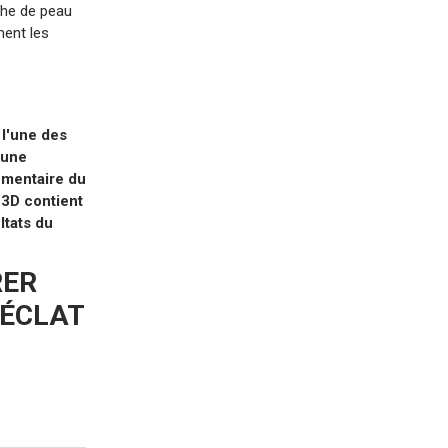
che de peau
ment les
 l'une des
 une
émentaire du
 3D contient
ltats du
RER
'ÉCLAT