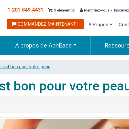
1.201.849.4431
: 0 élément(s)
Identifiez-vous
/
Inscrive
COMMANDEZ MAINTENANT !
A Propos
Cont
A propos de AcnEase
Ressour
ol est bon pour votre peau
est bon pour votre pea