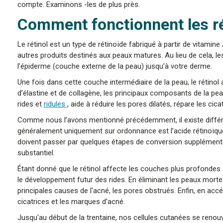
compte. Examinons -les de plus près.
Comment fonctionnent les r
Le rétinol est un type de rétinoïde fabriqué à partir de vitamin
autres produits destinés aux peaux matures. Au lieu de cela, 
l’épiderme (couche externe de la peau) jusqu’à votre derme.
Une fois dans cette couche intermédiaire de la peau, le rétinol a
d’élastine et de collagène, les principaux composants de la pea
rides et
ridules
, aide à réduire les pores dilatés, répare les cic
Comme nous l’avons mentionné précédemment, il existe différe
généralement uniquement sur ordonnance est l’acide rétinoïque,
doivent passer par quelques étapes de conversion supplément
substantiel.
Étant donné que le rétinol affecte les couches plus profondes d
le développement futur des rides. En éliminant les peaux mortes,
principales causes de l'acné, les pores obstrués. Enfin, en accél
cicatrices et les marques d'acné.
Jusqu'au début de la trentaine, nos cellules cutanées se renouve