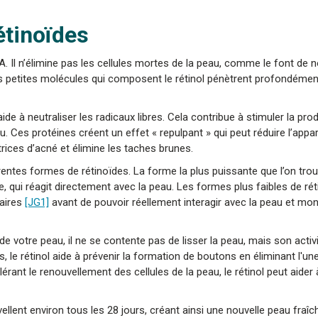
étinoïdes
e A. Il n’élimine pas les cellules mortes de la peau, comme le font de
les petites molécules qui composent le rétinol pénètrent profondéme
ide à neutraliser les radicaux libres. Cela contribue à stimuler la pro
u. Ces protéines créent un effet « repulpant » qui peut réduire l’app
atrices d’acné et élimine les taches brunes.
ntes formes de rétinoïdes. La forme la plus puissante que l’on tro
 qui réagit directement avec la peau. Les formes plus faibles de ré
aires
[JG1]
avant de pouvoir réellement interagir avec la peau et mon
e votre peau, il ne se contente pas de lisser la peau, mais son activ
 le rétinol aide à prévenir la formation de boutons en éliminant l'un
érant le renouvellement des cellules de la peau, le rétinol peut aider 
llent environ tous les 28 jours, créant ainsi une nouvelle peau fraîc