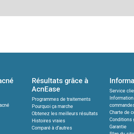
’acné
Résultats grâce à
Informa
AcnEase
?
Service clie
Information
Programmes de traitements
’acné
commande
Pourquoi ça marche
Charte de co
Obtenez les meilleurs résultats
Conditions 
Histoires vraies
Garantie
Comparé à d’autres
Plan du sit