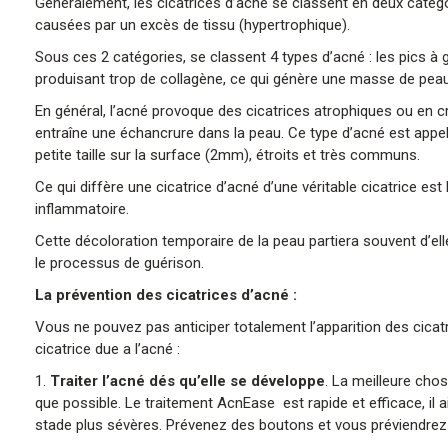
Généralement, les cicatrices d’acné se classent en deux catégor
causées par un excès de tissu (hypertrophique).
Sous ces 2 catégories, se classent 4 types d’acné : les pics à gl
produisant trop de collagène, ce qui génère une masse de peau 
En général, l’acné provoque des cicatrices atrophiques ou en cra
entraîne une échancrure dans la peau. Ce type d’acné est appelé
petite taille sur la surface (2mm), étroits et très communs.
Ce qui diffère une cicatrice d’acné d’une véritable cicatrice es
inflammatoire.
Cette décoloration temporaire de la peau partiera souvent d’e
le processus de guérison.
La prévention des cicatrices d’acné :
Vous ne pouvez pas anticiper totalement l’apparition des cica
cicatrice due a l’acné :
1.
Traiter l’acné dés qu’elle se développe
. La meilleure chos
que possible. Le traitement AcnEase est rapide et efficace, il 
stade plus sévères. Prévenez des boutons et vous préviendre