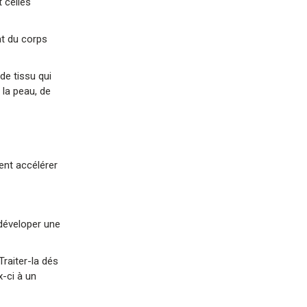
 celles
at du corps
de tissu qui
 la peau, de
ent accélérer
 déveloper une
Traiter-la dés
x-ci à un