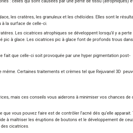
ies : celles qui sont causées par une perte de tissu (atrophiques) et
ace, les cratères, les granuleux et les chéloïdes. Elles sont le résult
à la surface de celle-ci.
téres. Les cicatrices atrophiques se développent lorsqu’il y a perte 
 pic à glace. Les cicatrices pic à glace font de profonds trous dans
t le fait que celle-ci soit provoquée par une hyper pigmentation post-
lle même. Certaines traitements et crèmes tel que Rejuvanel 3D peuv
trices, mais ces conseils vous aiderons à minimiser vos chances de
e que vous pouvez faire est de contrôler l’acné dés qu’elle apparait. 
aide à maîtriser les éruptions de boutons et le développement de ceu
z des cicatrices.