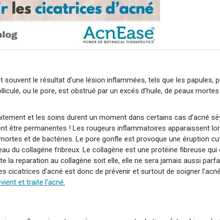
 souvent le résultat d’une lésion inflammées, tels que les papules, p
licule, ou le pore, est obstrué par un excés d’huile, de peaux mortes
raitement et les soins durent un moment dans certains cas d’acné sé
ent être permanentes ! Les rougeurs inflammatoires apparaissent lor
ux mortes et de bactéries. Le pore gonfle est provoque une éruption c
u du collagéne fribreux. Le collagène est une protéine fibreuse qui 
e la reparation au collagène soit elle, elle ne sera jamais aussi parfai
r les cicatrices d’acné est donc de prévenir et surtout de soigner l’ac
évient et traite l’acné.