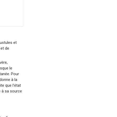
ustules et
 et de
vère,
sque le
utanée. Pour
donne à la
te que l’état
né à sa source